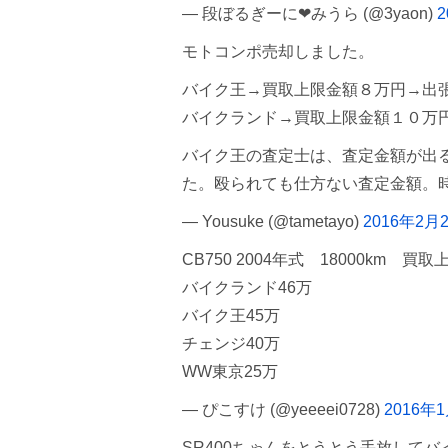
— 段ぼるぎーに❤︎みうら (@3yaon)
モトコンポ売却しました。
バイク王→買取上限金額８万円→出
バイクランド→買取上限金額１０万
バイク王の査定士は、査定金額が出
た。殴られても仕方ない査定金額。
— Yousuke (@tametayo)
2016年2月
CB750 2004年式 18000km 
バイクランド46万
バイク王45万
チェンジ40万
WW東京25万
— ぴこすけ (@yeeeei0728)
2016年
SR400ちゃんをとうとう手放して