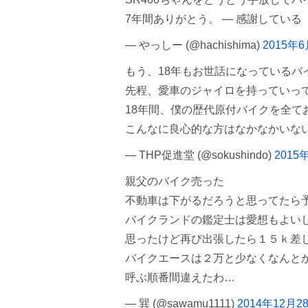
7年間ありがとう。 — 感謝している
— やっしー (@hachishima)
2015年
もう、18年もお世話になっているバ
先程、愛車のジャイロを持っていっ
18年間、僕の歴代原付バイクを全て
こんなに良心的な方はなかなかいな
— THP促進堂 (@sokushindo)
2015
親父のバイク売った
不動車は下がるだろうと思ってたら
バイクランドの鑑定士は愛想もよい
思ったけど再び出張したら１５ｋ差
バイクエースは２万と少なくなんと
呼ぶ順番間違えたわ…
— 巽 (@sawamu1111)
2014年12月2