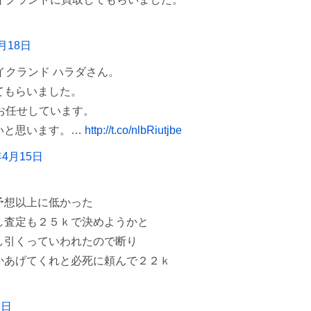
6月18日
イクランド ハラダさん。
てもらいました。
お任せしています。
いと思います。…
http://t.co/nlbRiutjbe
年4月15日
予想以上に低かった
し査定も２５ｋで決めようかと
し引くっていわれたので断り
かあげてくれと必死に頼んで２２ｋ
8日