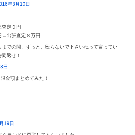
2016年3月10日
張査定０円
円→出張査定８万円
るまでの間、ずっと、殴らないで下さいねって言ってい
時間返せ！
28日
買取上限金額まとめてみた！
1月19日
バイクランドに買取してもらいました。