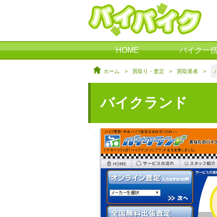
HOME
バイク一
ホーム
>
買取り・査定
>
買取業者
>
バイクランド