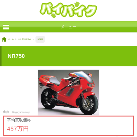
メニュー
ホーム
>
ホンダ(HONDA)
>
NR750
NR750
出典
blogs.yahoo.co.jp
平均買取価格
467万円