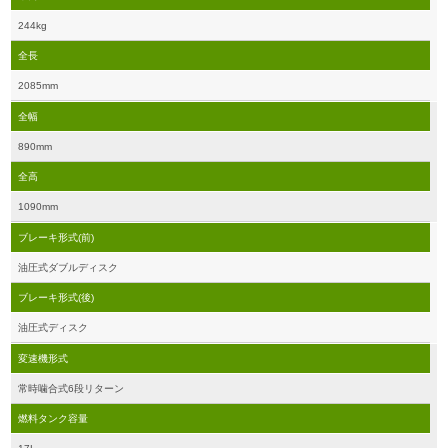
244kg
全長
2085mm
全幅
890mm
全高
1090mm
ブレーキ形式(前)
油圧式ダブルディスク
ブレーキ形式(後)
油圧式ディスク
変速機形式
常時噛合式6段リターン
燃料タンク容量