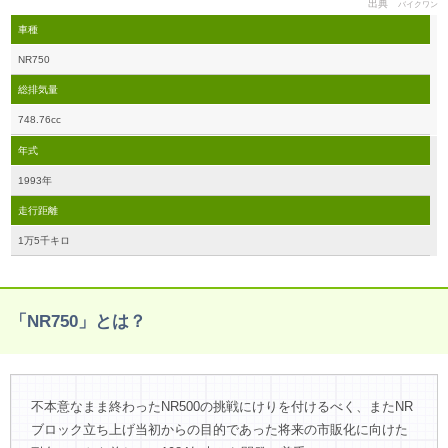
出典
バイクワン
車種
NR750
総排気量
748.76cc
年式
1993年
走行距離
1万5千キロ
「NR750」とは？
不本意なまま終わったNR500の挑戦にけりを付けるべく、またNR
ブロック立ち上げ当初からの目的であった将来の市販化に向けた