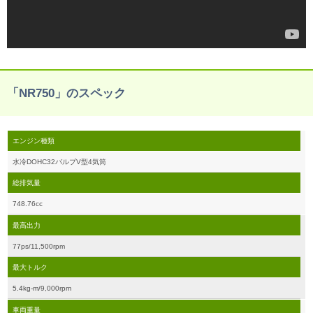
「NR750」のスペック
エンジン種類
水冷DOHC32バルブV型4気筒
総排気量
748.76cc
最高出力
77ps/11,500rpm
最大トルク
5.4kg-m/9,000rpm
車両重量