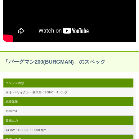
「バーグマン200(BURGMAN)」のスペック
エンジン種類
水冷・4サイクル・単気筒 / SOHC・4バルブ
総排気量
199cm3
最高出力
14 kW〈19 PS〉/ 8,000 rpm