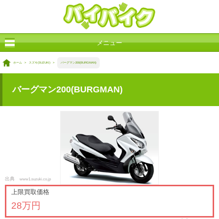
メニュー
ホーム
>
スズキ(SUZUKI)
>
バーグマン200(BURGMAN)
バーグマン200(BURGMAN)
出典
www1.suzuki.co.jp
上限買取価格
28万円