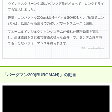
ウインドスクリーンや10Lのタンク容量が相まって、ロングドライ
ブも実現しました。
軽量・コンパクトな200cc水冷4サイクルSOHC4バルブ単気筒エン
ジンは、低速から高速まで力強いパワーをスムーズに発揮。
フューエルインジェクションシステムが優れた燃料効率を実現
し、高速道路を含む都市交通の様々な条件下で、タンデム乗車時
でも十分なパフォーマンスを得られます。
出典
www1.suzuki.co.jp
「バーグマン200(BURGMAN)」の動画