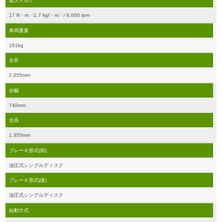
最大トルク
17 N・m〈1.7 kgf・m〉/ 6,000 rpm
車両重量
161kg
全長
2,055mm
全幅
740mm
全高
1,355mm
ブレーキ形式(前)
油圧式シングルディスク
ブレーキ形式(後)
油圧式シングルディスク
始動方式