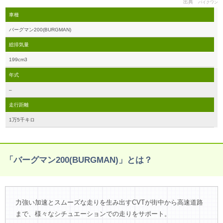
出典
バイクワン
車種
バーグマン200(BURGMAN)
総排気量
199cm3
年式
–
走行距離
1万5千キロ
「バーグマン200(BURGMAN)」とは？
力強い加速とスムーズな走りを生み出すCVTが街中から高速道路
まで、様々なシチュエーションでの走りをサポート。