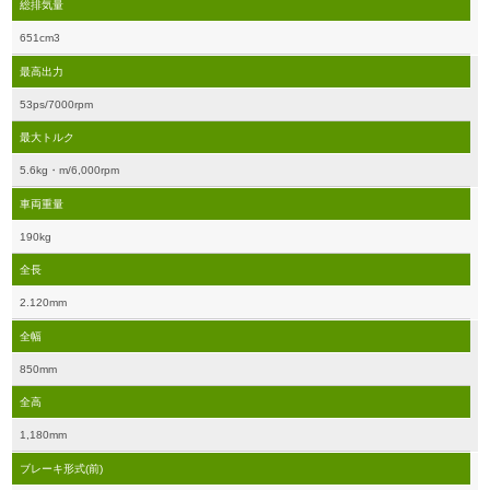
総排気量
651cm3
最高出力
53ps/7000rpm
最大トルク
5.6kg・m/6,000rpm
車両重量
190kg
全長
2.120mm
全幅
850mm
全高
1,180mm
ブレーキ形式(前)