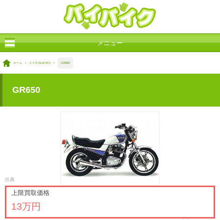
メニュー
ホーム
>
スズキ(SUZUKI)
>
GR650
GR650
出典
上限買取価格
13万円