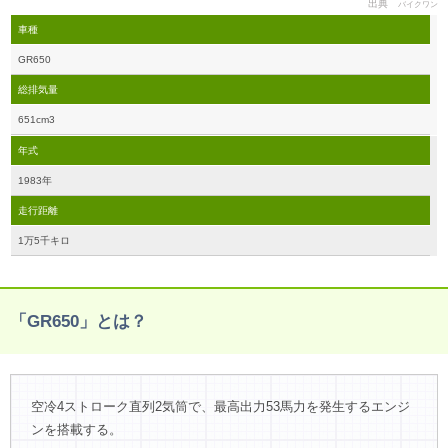
出典
バイクワン
車種
GR650
総排気量
651cm3
年式
1983年
走行距離
1万5千キロ
「GR650」とは？
空冷4ストローク直列2気筒で、最高出力53馬力を発生するエンジ
ンを搭載する。