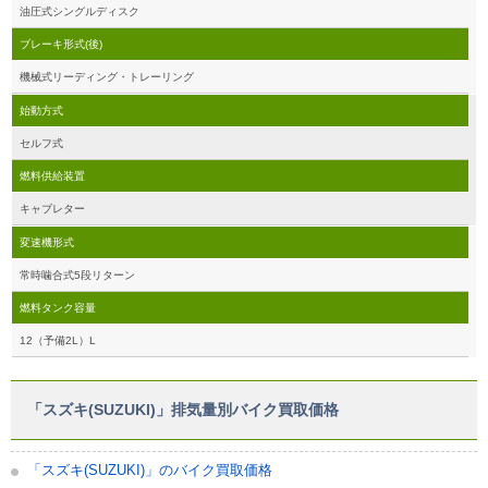
油圧式シングルディスク
ブレーキ形式(後)
機械式リーディング・トレーリング
始動方式
セルフ式
燃料供給装置
キャブレター
変速機形式
常時噛合式5段リターン
燃料タンク容量
12（予備2L）L
「スズキ(SUZUKI)」排気量別バイク買取価格
「スズキ(SUZUKI)」のバイク買取価格