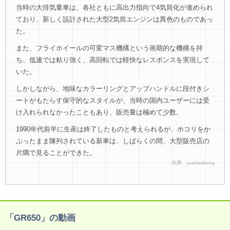
当時の大排気量車は、各社ともに高出力指向で4気筒化が進められ
ており、新しく設計された大型2気筒エンジンは異色のものであっ
た。
また、フライホイールの可変マス機構という画期的な機構を持
ち、低速では粘り強く、高回転では軽快なレスポンスを実現して
いた。
しかしながら、地味なカラーリングとアップハンドルに段付きシ
ートがもたらす保守的なスタイルが、当時の国内ユーザーには受
け入れられなかったこともあり、販売量は極めて少数。
1990年代前半に生産は終了したものと考えられるが、ホコリをか
ぶったまま陳列されている新車は、しばらくの間、大型販売店の
片隅で見ることができた。
出典
ja.wikipedia.org
「GR650」の動画