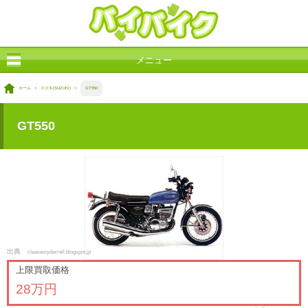
メニュー
ホーム
>
スズキ(SUZUKI)
>
GT550
GT550
出典
cleavesiyderrell.blogspot.jp
上限買取価格
28万円