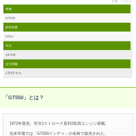
出典
バイクワン
車種
GT550
総排気量
543cc
年式
1974年
走行距離
1万5千キロ
「GT550」とは？
1972年発売。空冷2ストローク直列3気筒エンジン搭載。
北米市場では「GT550インディ」の名称で販売された。