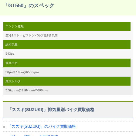
「GT550」のスペック
エンジン種類
空冷2スト・ピストンバルブ並列3気筒
総排気量
543cc
最高出力
50ps(37.0 kw)/6500rpm
最大トルク
5.5kg・m(53.9N・m)/6000rpm
「スズキ(SUZUKI)」排気量別バイク買取価格
「スズキ(SUZUKI)」のバイク買取価格