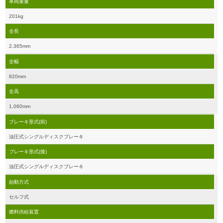
車両重量
201kg
全長
2,365mm
全幅
820mm
全高
1,060mm
ブレーキ形式(前)
油圧式シングルディスクブレーキ
ブレーキ形式(後)
油圧式シングルディスクブレーキ
始動方式
セルフ式
燃料供給装置