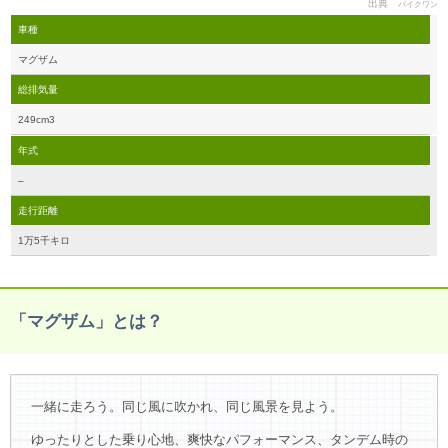
出典
バイクワン
車種
マグザム
総排気量
249cm3
年式
–
走行距離
1万5千キロ
「マグザム」とは？
一緒に走ろう。同じ風に吹かれ、同じ風景を見よう。
ゆったりとした乗り心地、爽快なパフォーマンス、タンデム時の