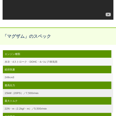
「マグザム」のスペック
エンジン種類
水冷・4ストローク・DOHC・4バルブ/単気筒
総排気量
249cm3
最高出力
15kW（20PS）／7,500r/min
最大トルク
22N・m（2.2kgf・m）／5,500r/min