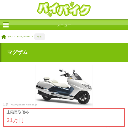
メニュー
ホーム
>
ヤマハ(YAMAHA)
>
マグザム
マグザム
出典
www.yamaha-motor.co.jp
上限買取価格
31万円