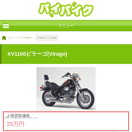
メニュー
ホーム
>
ヤマハ(YAMAHA)
>
XV1100ビラーゴ(Virago)
XV1100ビラーゴ(Virago)
上限買取価格
出典
global.yamaha-motor.com
25万円