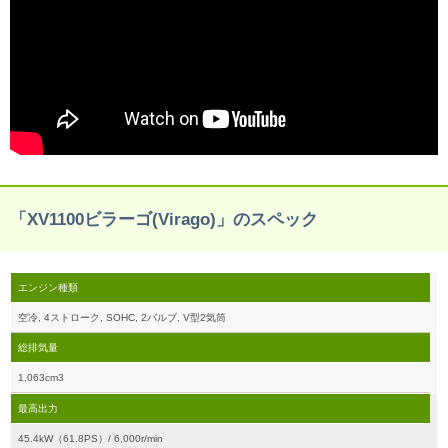
「XV1100ビラーゴ(Virago)」のスペック
エンジン種類
空冷, 4ストローク, SOHC, 2バルブ, V型2気筒
総排気量
1,063cm3
最高出力
45.4kW（61.8PS）/ 6,000r/min