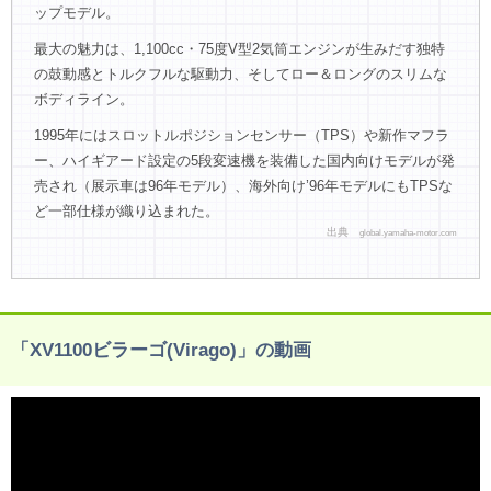
ップモデル。
最大の魅力は、1,100cc・75度V型2気筒エンジンが生みだす独特
の鼓動感とトルクフルな駆動力、そしてロー＆ロングのスリムな
ボディライン。
1995年にはスロットルポジションセンサー（TPS）や新作マフラ
ー、ハイギアード設定の5段変速機を装備した国内向けモデルが発
売され（展示車は96年モデル）、海外向け’96年モデルにもTPSな
ど一部仕様が織り込まれた。
出典
global.yamaha-motor.com
「XV1100ビラーゴ(Virago)」の動画