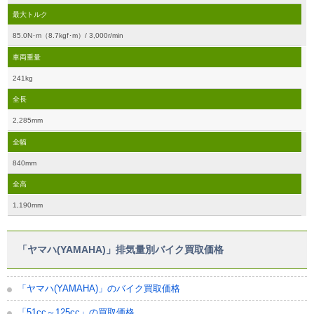
最大トルク
85.0N･m（8.7kgf･m）/ 3,000r/min
車両重量
241kg
全長
2,285mm
全幅
840mm
全高
1,190mm
「ヤマハ(YAMAHA)」排気量別バイク買取価格
「ヤマハ(YAMAHA)」のバイク買取価格
「51cc～125cc」の買取価格