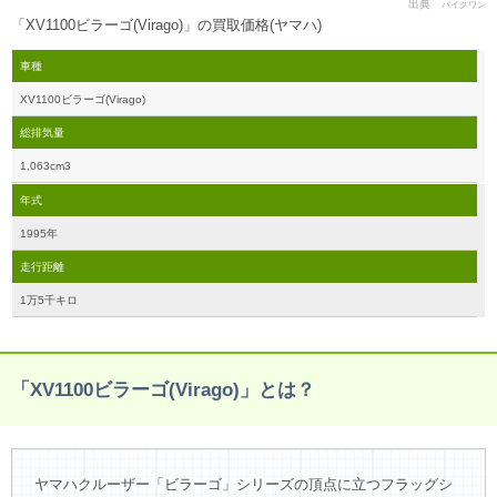
出典
バイクワン
「XV1100ビラーゴ(Virago)」の買取価格(ヤマハ)
車種
XV1100ビラーゴ(Virago)
総排気量
1,063cm3
年式
1995年
走行距離
1万5千キロ
「XV1100ビラーゴ(Virago)」とは？
ヤマハクルーザー「ビラーゴ」シリーズの頂点に立つフラッグシ