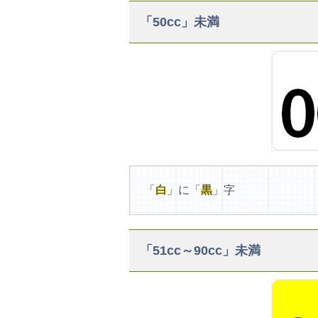
「50cc」未満
「
白
」に「
黒
」字
「51cc～90cc」未満