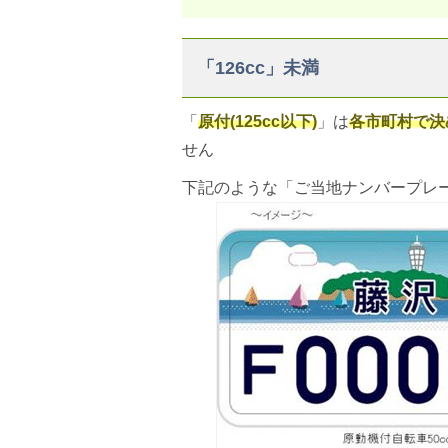
「126cc」未満
「
原付(125cc以下)
」は
各市町村で決
せん
下記のような「ご当地ナンバープレ