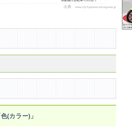
出典
www.city.fujisawa.kanagawa.jp
。
色(カラー)」