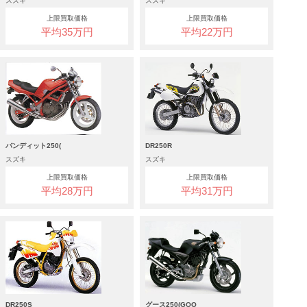
スズキ
スズキ
上限買取価格
上限買取価格
平均35万円
平均22万円
バンディット250(
DR250R
スズキ
スズキ
上限買取価格
上限買取価格
平均28万円
平均31万円
DR250S
グース250(GOO