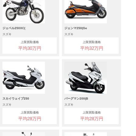
ジェベル250XC(
ジェンマ250(Ge
スズキ
スズキ
上限買取価格
上限買取価格
平均30万円
平均32万円
スカイウェイブ250
バーグマン200(B
スズキ
スズキ
上限買取価格
上限買取価格
平均28万円
平均28万円