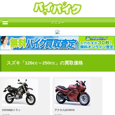
メニュー
スズキ「126cc～250cc」の買取価格
250SB(Dトラッ
アクロス(ACROS